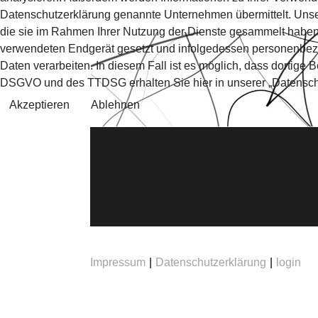
Datenschutzerklärung genannte Unternehmen übermittelt. Unser
die sie im Rahmen Ihrer Nutzung der Dienste gesammelt haben. 
verwendeten Endgerät gesetzt und infolgedessen personenbezoge
Daten verarbeiten. In diesem Fall ist es möglich, dass dortig
DSGVO und des TTDSG erhalten Sie hier in unserer „Datensch
Akzeptieren
Ablehnen
Impressum
|
Datenschutzerklärung
|
login