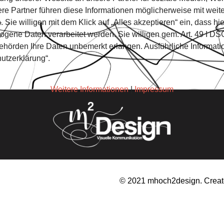
e Partner führen diese Informationen möglicherweise mit weite
Sie willigen mit dem Klick auf „Alles akzeptieren“ ein, dass 
ne Daten verarbeitet werden. Sie willigen gem. Art. 49 I DSGV
e Behörden Ihre Daten unbemerkt erlangen. Ausführliche Inform
utzerklärung“.
Weitere Informationen
|
Impressum
© 2021 mhoch2design. Creat