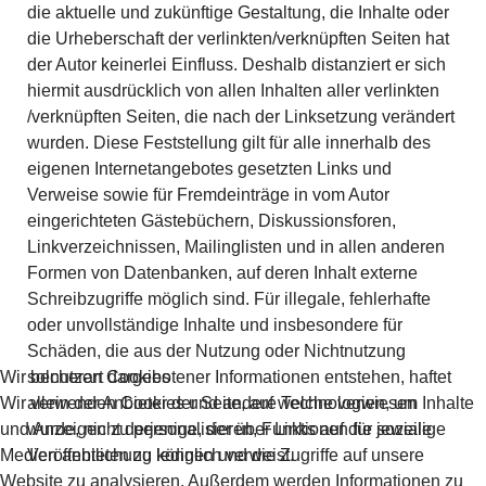
die aktuelle und zukünftige Gestaltung, die Inhalte oder
die Urheberschaft der verlinkten/verknüpften Seiten hat
der Autor keinerlei Einfluss. Deshalb distanziert er sich
hiermit ausdrücklich von allen Inhalten aller verlinkten
/verknüpften Seiten, die nach der Linksetzung verändert
wurden. Diese Feststellung gilt für alle innerhalb des
eigenen Internetangebotes gesetzten Links und
Verweise sowie für Fremdeinträge in vom Autor
eingerichteten Gästebüchern, Diskussionsforen,
Linkverzeichnissen, Mailinglisten und in allen anderen
Formen von Datenbanken, auf deren Inhalt externe
Schreibzugriffe möglich sind. Für illegale, fehlerhafte
oder unvollständige Inhalte und insbesondere für
Schäden, die aus der Nutzung oder Nichtnutzung
Wir benutzen Cookies
solcherart dargebotener Informationen entstehen, haftet
Wir verwenden Cookies und andere Technologien, um Inhalte
allein der Anbieter der Seite, auf welche verwiesen
und Anzeigen zu personalisieren, Funktionen für soziale
wurde, nicht derjenige, der über Links auf die jeweilige
Medien anbieten zu können und die Zugriffe auf unsere
Veröffentlichung lediglich verweist.
Website zu analysieren. Außerdem werden Informationen zu