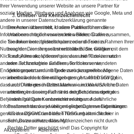
Ihrer Verwendung unserer Website an unsere Partner für
soziale Medien, Werbung und Analysen wie Google, Meta und
Urheber- und Kennzeichenrecht
andere in unserer Datenschutzerklärung genannte
Unternehmen übermittelt. Unsere Partner führen diese
Der Autor ist bestrebt, in allen Publikationen die
Informationen möglicherweise mit weiteren Daten zusammen,
Urheberrechte der verwendeten Bilder, Grafiken,
die Sie ihnen bereitgestellt haben oder die sie im Rahmen Ihrer
Tondokumente, Videosequenzen und Texte zu
Nutzung der Dienste gesammelt haben. Sie willigen mit dem
beachten, von ihm selbst erstellte Bilder, Grafiken,
Klick auf „Alles akzeptieren“ ein, dass hier Cookies und
Tondokumente, Videosequenzen und Texte zu nutzen
anderen Technologien auf dem von Ihnen verwendeten
oder auf lizenzfreie Grafiken, Tondokumente,
Endgerät gesetzt und infolgedessen personenbezogene Daten
Videosequenzen und Texte zurückzugreifen. Alle
verarbeitet werden. Sie willigen gem. Art. 49 I DSGVO ein,
innerhalb des Internetangebotes genannten und ggf.
dass auch Anbieter in Drittstaaten wie in den USA Ihre Daten
durch Dritte geschützten Marken- und Warenzeichen
verarbeiten. In diesem Fall ist es möglich, dass dortige
unterliegen uneingeschränkt den Bestimmungen des
Behörden Ihre Daten unbemerkt erlangen. Ausführliche
jeweils gültigen Kennzeichenrechts und den
Informationen dazu und über mögliche Datenverarbeitungen
Besitzrechten der jeweiligen eingetragenen Eigentümer.
gemäß der DSGVO und des TTDSG erhalten Sie hier in
Allein aufgrund der bloßen Nennung ist nicht der
unserer „Datenschutzerklärung“.
Schluss zu ziehen, dass Markenzeichen nicht durch
Rechte Dritter geschützt sind! Das Copyright für
Akzeptieren
Ablehnen